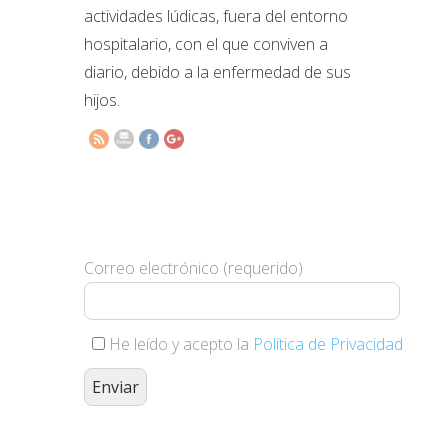
actividades lúdicas, fuera del entorno
hospitalario, con el que conviven a
http://www.elsomnidelsnens.org/2025/12/act
diario, debido a la enfermedad de sus
ludicas-
2.html">
hijos.
Suscríbete y te haremos llegar
nuestras novedades
Correo electrónico (requerido)
He leído y acepto la
Política de Privacidad