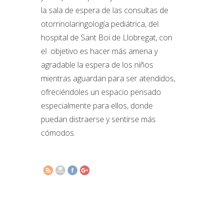
la sala de espera de las consultas de
otorrinolaringología pediátrica, del
hospital de Sant Boi de Llobregat, con
el objetivo es hacer más amena y
agradable la espera de los niños
mientras aguardan para ser atendidos,
ofreciéndoles un espacio pensado
especialmente para ellos, donde
puedan distraerse y sentirse más
http://www.elsomnidelsnens.org/2025/10/m
cómodos.
sala-
espera.html">
Suscríbete y te haremos llegar
nuestras novedades