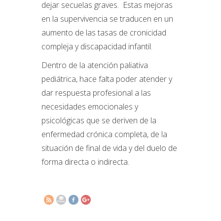
dejar secuelas graves. Estas mejoras
en la supervivencia se traducen en un
aumento de las tasas de cronicidad
compleja y discapacidad infantil.
Dentro de la atención paliativa
pediátrica, hace falta poder atender y
dar respuesta profesional a las
necesidades emocionales y
psicológicas que se deriven de la
enfermedad crónica completa, de la
http://www.elsomnidelsnens.org/2023/09/so
situación de final de vida y del duelo de
psicologico-
y-
forma directa o indirecta.
atencion-
paliativa.html">