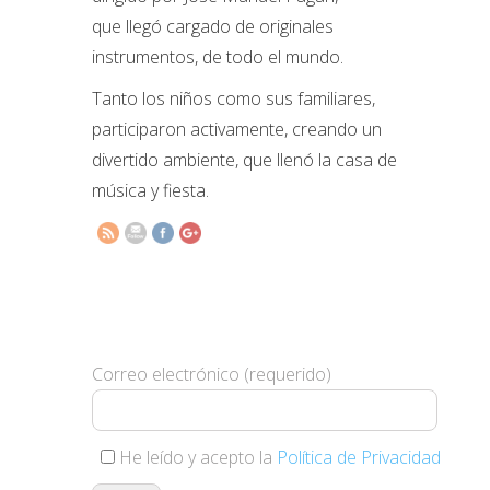
que llegó cargado de originales
instrumentos, de todo el mundo.
Tanto los niños como sus familiares,
http://www.elsomnidelsnens.org/2023/08/mu
participaron activamente, creando un
del-
divertido ambiente, que llenó la casa de
mundo-
2.html">
música y fiesta.
Suscríbete y te haremos llegar
nuestras novedades
Correo electrónico (requerido)
He leído y acepto la
Política de Privacidad