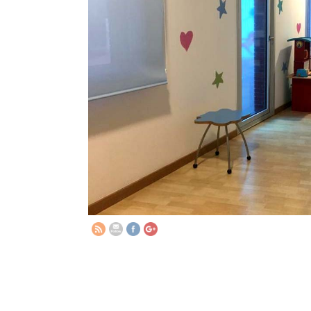
http://www.elsomnidelsnens.org/2020
sala-de-
juegos.html">