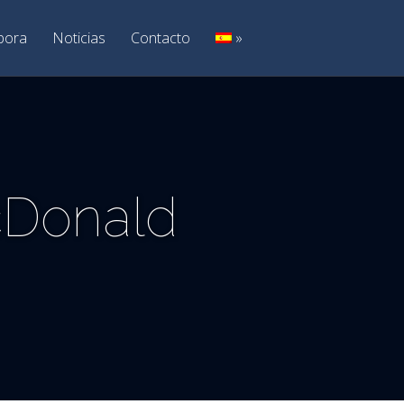
bora
Noticias
Contacto
»
cDonald