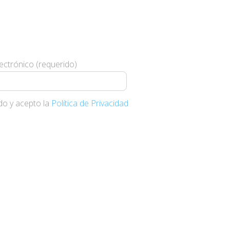
te y te haremos llegar
s novedades
ectrónico (requerido)
do y acepto la
Política de Privacidad