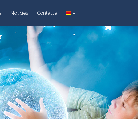
a
Noticies
Contacte
»