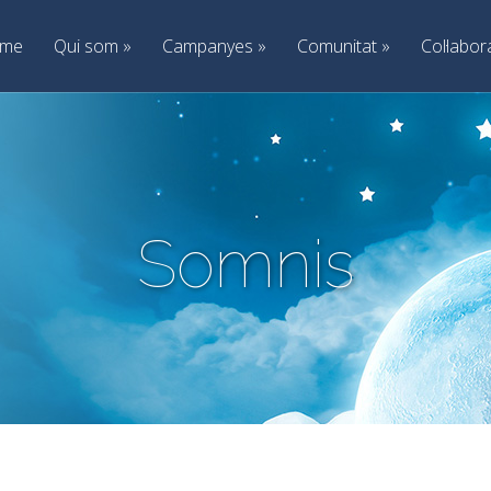
me
Qui som
»
Campanyes
»
Comunitat
»
Col·labor
Somnis