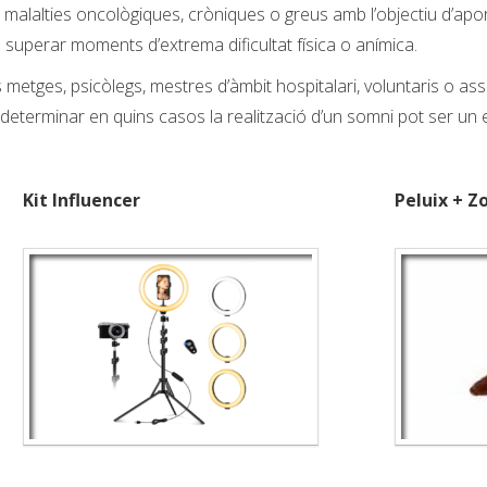
alalties oncològiques, cròniques o greus amb l’objectiu d’aporta
a superar moments d’extrema dificultat física o anímica.
tges, psicòlegs, mestres d’àmbit hospitalari, voluntaris o assist
n determinar en quins casos la realització d’un somni pot ser un
Kit Influencer
Peluix + Z