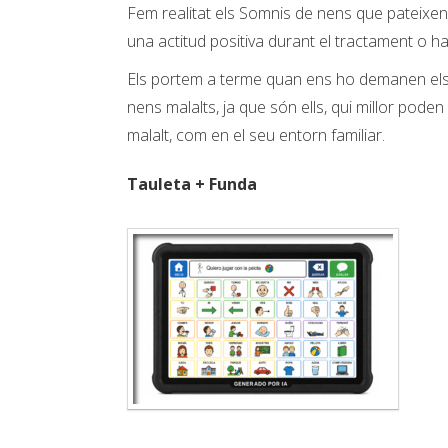
Fem realitat els Somnis de nens que pateixen m
una actitud positiva durant el tractament o h
Els portem a terme quan ens ho demanen els me
nens malalts, ja que són ells, qui millor pode
malalt, com en el seu entorn familiar.
Tauleta + Funda