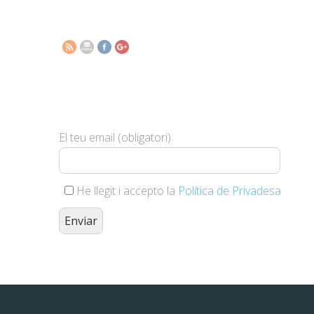
xr-sports-
xr.html">
Subscriu-te i et farem arribar les
nostres novetats
El teu email (obligatori)
He llegit i accepto la
Política de Privadesa