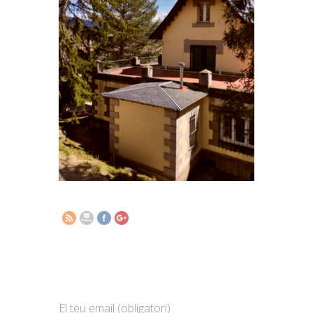
http://www.elsomnidelsnens.org/ca/2024/0
asafe.html">
Subscriu-te i et farem arribar les
nostres novetats
El teu email (obligatori)