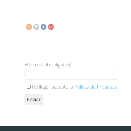
premi-a-
lajut-a-la-
cooperacio.html">
Subscriu-te i et farem arribar les
nostres novetats
El teu email (obligatori)
He llegit i accepto la
Política de Privadesa