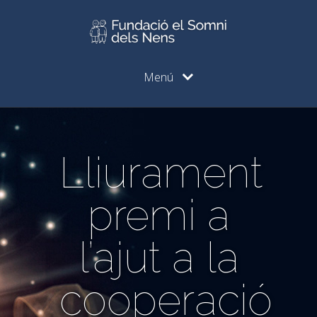
Menú
Lliurament
premi a
l’ajut a la
cooperació