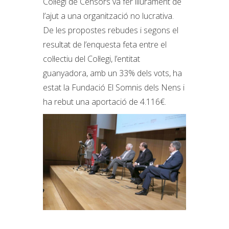
Col·legi de Censors va fer lliurament de
l’ajut a una organització no lucrativa.
De les propostes rebudes i segons el
resultat de l’enquesta feta entre el
col·lectiu del Col·legi, l’entitat
guanyadora, amb un 33% dels vots, ha
estat la Fundació El Somnis dels Nens i
ha rebut una aportació de 4.116€.
http://www.elsomnidelsnens.org/ca/2018/11/