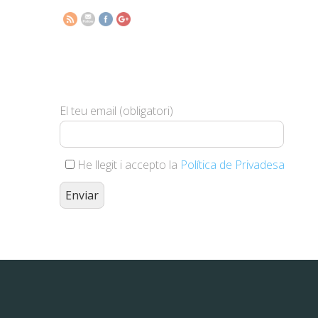
Subscriu-te i et farem arribar les
nostres novetats
El teu email (obligatori)
He llegit i accepto la
Política de Privadesa