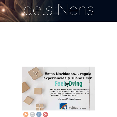
dels Nens
noviembre 20, 2018
http://www.elsomnidelsnens.org/2018/11/fe
colabora-
con-el-
somni-
dels-
nens.html">