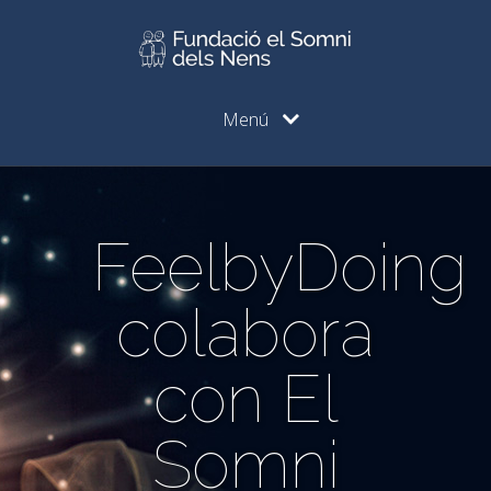
Menú
FeelbyDoing
colabora
con El
Somni